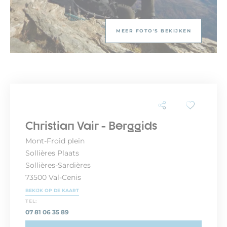
MEER FOTO'S BEKIJKEN
Christian Vair - Berggids
Mont-Froid plein
Sollières Plaats
Sollières-Sardières
73500 Val-Cenis
BEKIJK OP DE KAART
TEL:
07 81 06 35 89