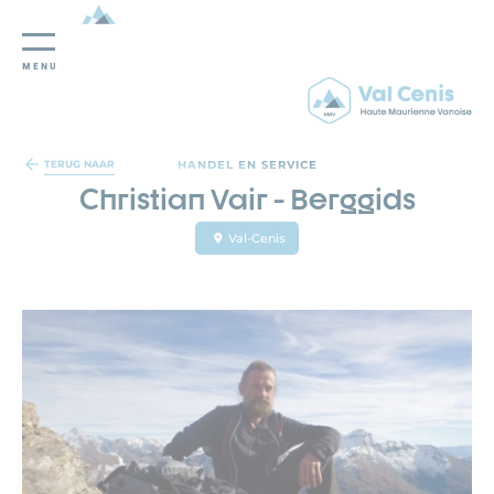
MENU
Cookies beheer paneel
HANDEL EN SERVICE
TERUG NAAR
Christian Vair - Berggids
Val-Cenis