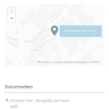
+
−
ROUTEBESCHRIJVING
Leaflet
|
©
OpenStreetMap
contributors ©
CARTO
Documenten
Christian Vair - Berggids_Val-Cenis
(pdf)