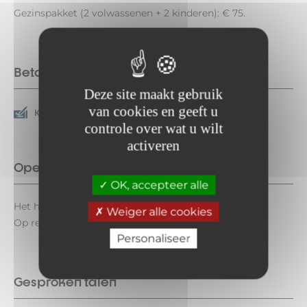
Gezinspakket (2 volwassenen + 2 kinderen): € 75.
Betaalmethoden
Deze site maakt gebruik
van cookies en geeft u
Kijk op
Contanten
controle over wat u wilt
activeren
Openingsperiode
OK, accepteer alle
Het hele jaar iedere dag.
Weiger alle cookies
Op reservering.
Personaliseer
Gesproken talen