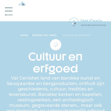
Cookies beheer paneel
MENU
/
/
HOME
ONTDEK VAL CENIS
CULTUUR EN ERFGOED
Cultuur en
erfgoed
Val Cenishet land van barokke kunst en
Savoyaardse en bergproducten, onthult zijn
geschiedenis, cultuur, tradities en
levenskunst. Barokke kerken en kapellen,
vestingwerken, een archeologisch
museum, gegraveerde stenen... maar ook
een technisch en wetenschappelijk erfgoed