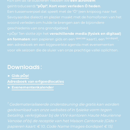
⦁ En om dit te illustreren hebben we
een acroniem
geïntroduceerd
: "pÔp!". Kort voor: verleden Ô heden
.
Een tussenwerpsel dat speelt met de "Ô" (een knipoog naar het
Savoyaardse dialect) en plezier maakt met de homofonen van het
woord verleden om hulde te brengen aan de bijzondere
geschiedenis van ons grondgebied.
⦁ pÔp! Ten slotte zijn het
verschillende media (fysiek en digitaal)
speciale
bordspel1
en formaten
: een papieren gids en een
kaart1, een
,
een adresboek en een bijgewerkte agenda met evenementen
voor elk seizoen die de sluier van onze prachtige vallei oplichten.
Downloads :
►
Gids pÔp!
Adresboek van erfgoedlocaties
►
Evenementenkalender
1
Gedematerialiseerde ondersteuning die gratis kan worden
gedownload van onze websites of in fysieke vorm tegen
betaling, verkrijgbaar bij de VVV-kantoren Haute Maurienne
Vanoise of bij de receptie van het Maison Cantonale (Gids +
papieren kaart: € 10, Code Name Images-bordspel: € 15).