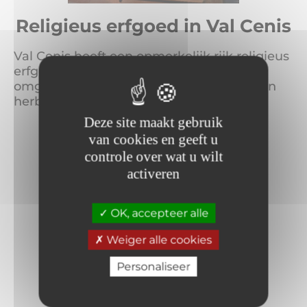
Religieus erfgoed in Val Cenis
Val Cenis heeft een opmerkelijk rijk religieus
erfgoed. De kerken en kapellen in de
omgeving zijn sober aan de buitenkant en
herbergen barokke kunstschatten....
Deze site maakt gebruik
van cookies en geeft u
MEER LEZEN
controle over wat u wilt
activeren
OK, accepteer alle
Weiger alle cookies
Personaliseer