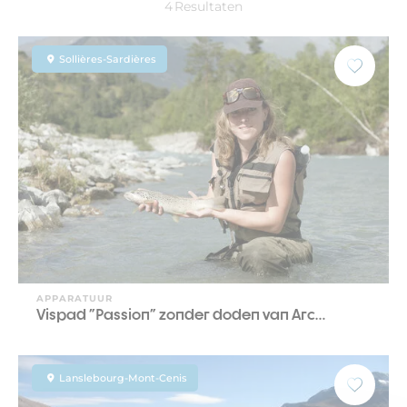
4
Resultaten
Sollières-Sardières
APPARATUUR
Vispad "Passion" zonder doden van Arc…
Lanslebourg-Mont-Cenis