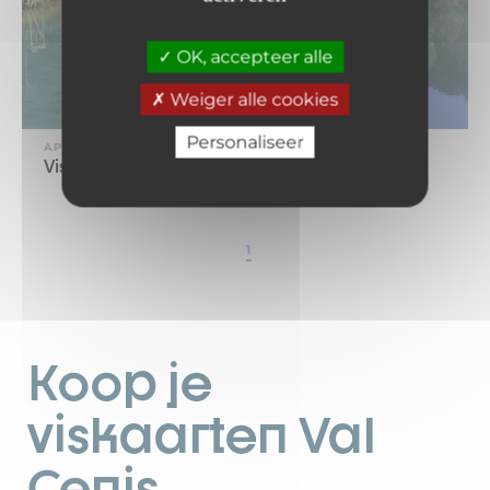
OK, accepteer alle
Weiger alle cookies
Personaliseer
APPARATUUR
Vismeer van Sollières
1
Koop je
viskaarten Val
Cenis