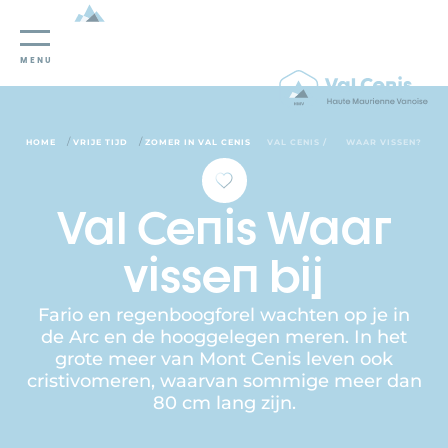
Cookies beheer paneel
MENU
/
/
HOME
VRIJE TIJD
ZOMER IN VAL CENIS
VAL CENIS /
WAAR VISSEN?
Val Cenis Waar
vissen bij
Fario en regenboogforel wachten op je in
de Arc en de hooggelegen meren. In het
grote meer van Mont Cenis leven ook
cristivomeren, waarvan sommige meer dan
80 cm lang zijn.