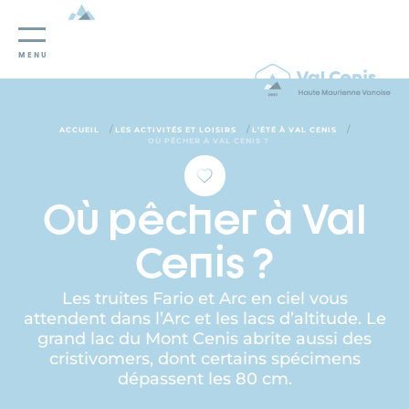
Panneau de gestion des cookies
MENU
/
/
/
ACCUEIL
LES ACTIVITÉS ET LOISIRS
L’ÉTÉ À VAL CENIS
OÙ PÊCHER À VAL CENIS ?
Où pêcher à Val
Cenis ?
Les truites Fario et Arc en ciel vous
attendent dans l’Arc et les lacs d’altitude. Le
grand lac du Mont Cenis abrite aussi des
cristivomers, dont certains spécimens
dépassent les 80 cm.