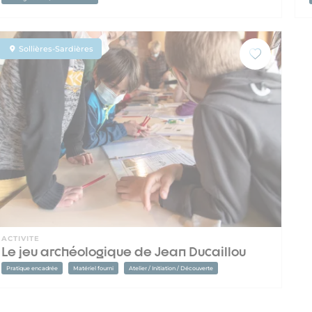
Sollières-Sardières
ACTIVITE
Le jeu archéologique de Jean Ducaillou
Pratique encadrée
Matériel fourni
Atelier / Initiation / Découverte