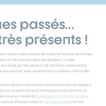
nes passés…
rès présents !
art rupestre dans toutes les Alpes se font sur les roches.
es ont été gravées dans les alpages il y a des
 aux pieds sur les hauteurs de Val Cenis-Lanslevillard,
un peu partout, avec notamment la grande « Pierre des
s s’est perdue mais ce patrimoine étonnant (et fragile !)
plus sur le patrimoine archéologique à Val Cenis et en
dez-vous au musée d’
Archéologie à Val Cenis-Sollières
 voisine d’Aussois avec le
Parc des Lozes
ou le tout