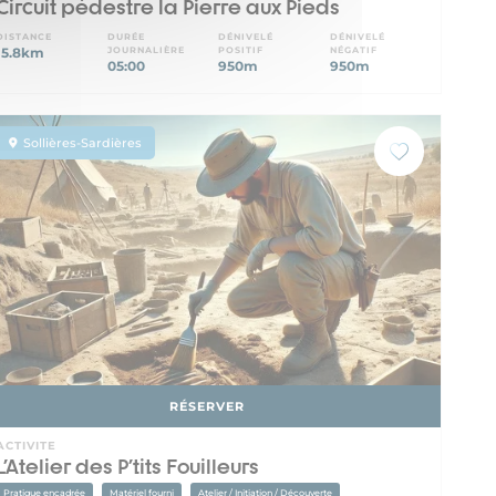
Circuit pédestre la Pierre aux Pieds
DISTANCE
DURÉE
DÉNIVELÉ
DÉNIVELÉ
15.8km
JOURNALIÈRE
POSITIF
NÉGATIF
05:00
950m
950m
Sollières-Sardières
RÉSERVER
ACTIVITE
L'Atelier des P'tits Fouilleurs
Pratique encadrée
Matériel fourni
Atelier / Initiation / Découverte