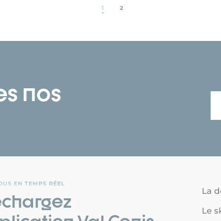
1
2
es nos
OUS EN TEMPS RÉEL
La d
échargez
Le s