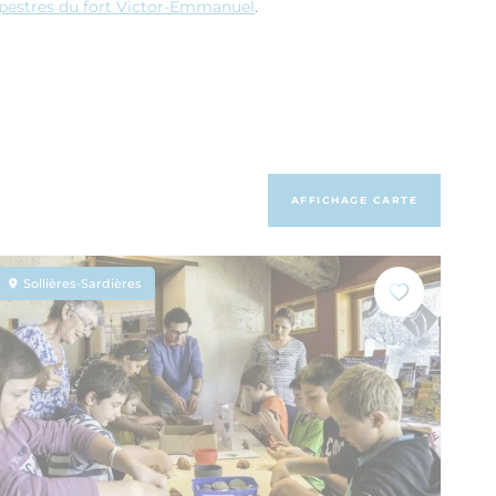
upestres du fort Victor-Emmanuel
.
AFFICHAGE CARTE
Sollières-Sardières