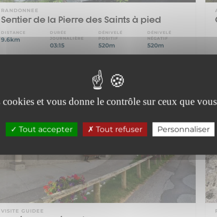
RANDONNEE
Sentier de la Pierre des Saints à pied
DISTANCE
DURÉE
DÉNIVELÉ
DÉNIVELÉ
9.6km
JOURNALIÈRE
POSITIF
NÉGATIF
03:15
520m
520m
Sollières-Sardières
es cookies et vous donne le contrôle sur ceux que vous
Tout accepter
Tout refuser
Personnaliser
VISITE GUIDEE