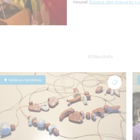
nouvel
Espace des gravures r
10
Résultats
Sollières-Sardières