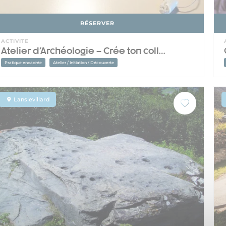
RÉSERVER
ACTIVITE
Atelier d'Archéologie – Crée ton coll…
Pratique encadrée
Atelier / Initiation / Découverte
Lanslevillard