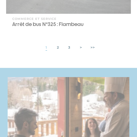
COMMERCE ET SERVICE
Arrêt de bus N°325 : Flambeau
1
2
3
>
>>