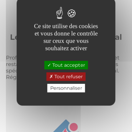
Ce site utilise des cookies
et vous donne le contrôle
Les bars et restaurants à Val
sur ceux que vous
Cenis
souhaitez activer
Profitez de l’accueil chaleureux des bars et
restaurants de Val Cenis pour déguster les
Tout accepter
spécialités locales dans un cadre convivial.
Tout refuser
Régalez-vous !
Personnaliser
LIRE LA SUITE