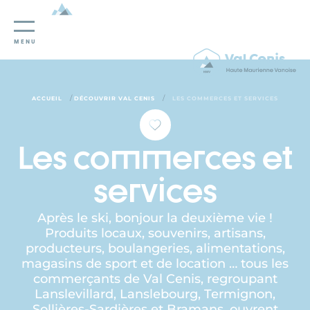
Panneau de gestion des cookies
MENU
/
/
ACCUEIL
DÉCOUVRIR VAL CENIS
LES COMMERCES ET SERVICES
Les commerces et
services
Après le ski, bonjour la deuxième vie !
Produits locaux, souvenirs, artisans,
producteurs, boulangeries, alimentations,
magasins de sport et de location … tous les
commerçants de Val Cenis, regroupant
Lanslevillard, Lanslebourg, Termignon,
Sollières-Sardières et Bramans, ouvrent