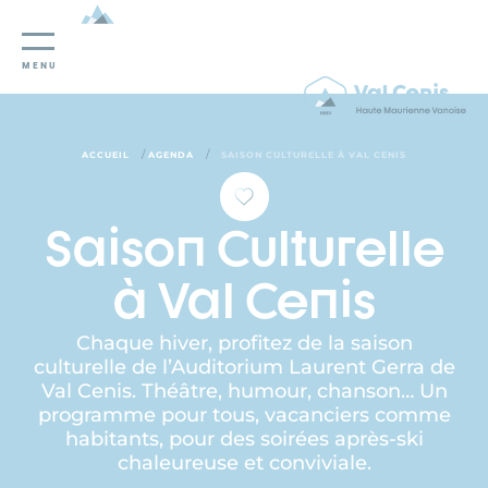
Panneau de gestion des cookies
MENU
/
/
ACCUEIL
AGENDA
SAISON CULTURELLE À VAL CENIS
Saison Culturelle
à Val Cenis
Chaque hiver, profitez de la saison
culturelle de l’Auditorium Laurent Gerra de
Val Cenis. Théâtre, humour, chanson… Un
programme pour tous, vacanciers comme
habitants, pour des soirées après-ski
chaleureuse et conviviale.