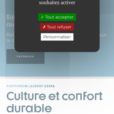
souhaitez activer
Suivez-nous pour ne manquer
Tout accepter
aucunes actualités !
Tout refuser
Retrouvez toutes les infos en temps réel sur
Personnaliser
le compte officiel Facebook.
FACEBOOK
AUDITORIUM LAURENT GERRA
Culture et confort
durable