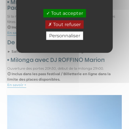
• Milonga de Las Nubes avec DJ PIA
Paola
Tout accepter
Si la météo est mauvaise, la Milonga sera déplacée à la salle des
fêtes de Val Cenis Lanslebourg.
Tout refuser
🛈 Inclus dans les pass festival / Billetterie en ligne.
En savoir +
Personnaliser
De 21h00 à 01h00
► Salle des fêtes de Val Cenis Lanslebourg
• Milonga avec DJ ROFFINO Marion
Ouverture des portes 20h30, début de la milonga 21h00.
🛈 Inclus dans les pass festival / Billetterie en ligne dans la
limite des places disponibles.
En savoir +