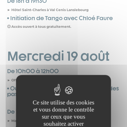
De 18h à 19h30
► Hôtel Saint-Charles à Val Cenis Lanslebourg
• Initiation de Tango avec Chloé Faure
🛈 Accès ouvert à tous gratuitement.
Mercredi 19 août
De 10h00 à 12h00
► Office de Tourisme de Val Cenis Lanslebourg
• Ouverture de la billetterie et retrait des
pass festivaliers
Ce site utilise des cookies
et vous donne le contrôle
De 13h00 à 17h00
sur ceux que vous
► Maison franco-italienne au Col du Mont Cenis
souhaitez activer