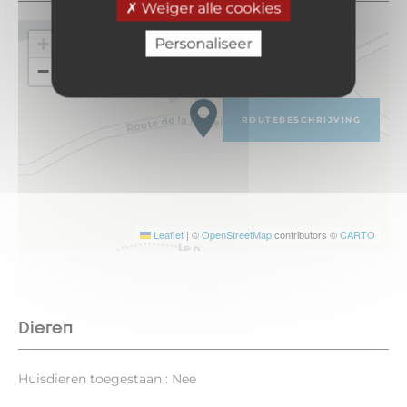
Weiger alle cookies
+
Personaliseer
−
ROUTEBESCHRIJVING
Leaflet
|
©
OpenStreetMap
contributors ©
CARTO
Dieren
Huisdieren toegestaan : Nee