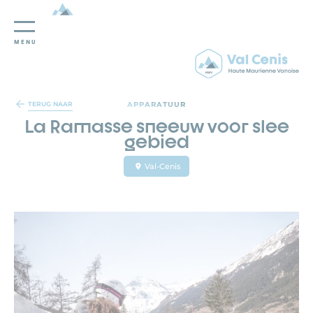
MENU
Cookies beheer paneel
APPARATUUR
TERUG NAAR
La Ramasse sneeuw voor slee
gebied
Val-Cenis