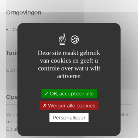
Omgevingen
Centrum
Deze site maakt gebruik
Tarieven
van cookies en geeft u
controle over wat u wilt
Gratis toegang.
activeren
OK, accepteer alle
Openingsperiode
Weiger alle cookies
Van 22 juni tot en met 4 september 2026, maandag tot en
Personaliseer
met vrijdag van 16.00 tot 19.00 uur.
Bij uitzondering gesloten op 14 juli en 15 augustus.