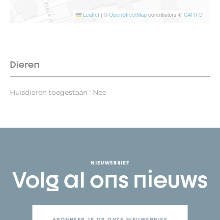
Leaflet
|
©
OpenStreetMap
contributors ©
CARTO
Dieren
Huisdieren toegestaan : Nee
NIEUWSBRIEF
Volg al ons nieuws
ABONNEER JE OP ONZE NIEUWSBRIEF