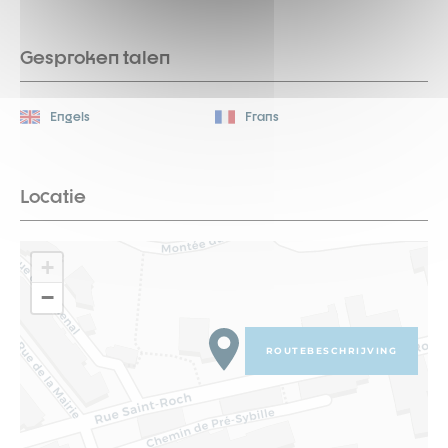
Gesproken talen
Engels
Frans
Locatie
+
−
ROUTEBESCHRIJVING