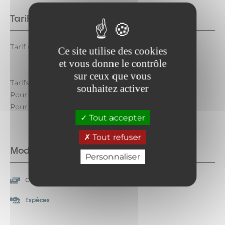
Tarifs
Tarif unique : à partir de 150 €.
Ce site utilise des cookies
et vous donne le contrôle
sur ceux que vous
Tarifs par traineau :
souhaitez activer
Pour 1 ou 2 personnes 150 €
Pour 3 ou 4 personnes 190 €.
Tout accepter
Tout refuser
Modes de paiement
Personnaliser
Carte bancaire/crédit
Chèque
Espèces