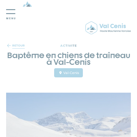
MENU
Panneau de gestion des cookies
ACTIVITE
RETOUR
Baptême en chiens de traîneau
à Val-Cenis
Val-Cenis