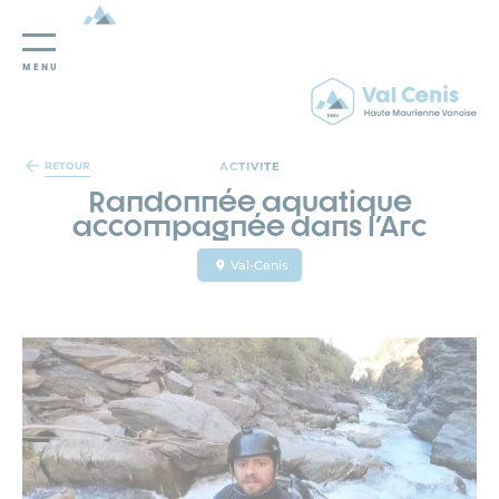
MENU
Panneau de gestion des cookies
ACTIVITE
RETOUR
Randonnée aquatique
accompagnée dans l'Arc
Val-Cenis