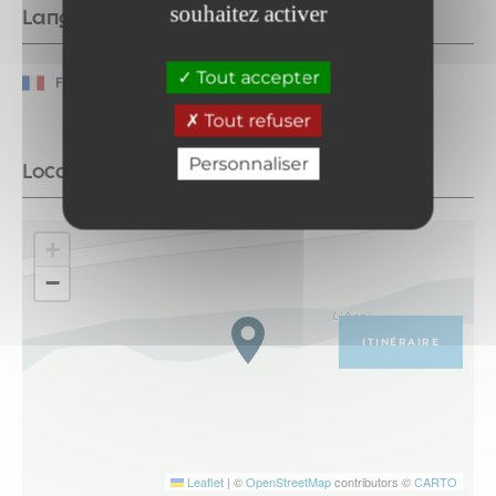
souhaitez activer
Langues parlées
Tout accepter
Français
Tout refuser
Personnaliser
Localisation
+
−
ITINÉRAIRE
Leaflet
|
©
OpenStreetMap
contributors ©
CARTO