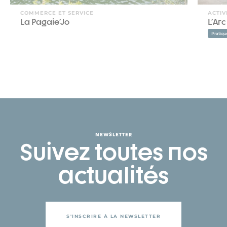
COMMERCE ET SERVICE
ACTIV
La Pagaie'Jo
L'Arc
Pratiqu
NEWSLETTER
Suivez toutes nos
actualités
S'INSCRIRE À LA NEWSLETTER