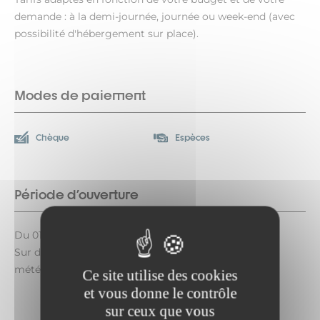
demande : à la demi-journée, journée ou week-end (avec
possibilité d'hébergement sur place).
Modes de paiement
Chèque
Espèces
Période d'ouverture
Du 01/05 au 30/09/2026 les week-ends.
Sur demande. Dates indicatives selon les conditions
météorologiques.
Ce site utilise des cookies
et vous donne le contrôle
sur ceux que vous