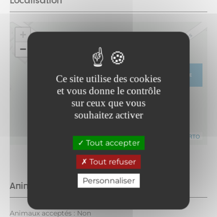
Localisation
+
−
ITINÉRAIRE
Ce site utilise des cookies
et vous donne le contrôle
sur ceux que vous
souhaitez activer
Leaflet
|
©
OpenStreetMap
contributors ©
CARTO
Tout accepter
Tout refuser
Personnaliser
Animaux
Animaux acceptés : Non