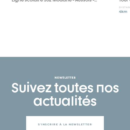
DISTA
4km
NEWSLETTER
Suivez toutes nos
actualités
S'INSCRIRE À LA NEWSLETTER