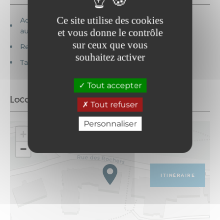
Ce site utilise des cookies
Accessible en fauteuil roulant en
autonomie
et vous donne le contrôle
sur ceux que vous
Revêtement dur
souhaitez activer
Table accessible
Tout accepter
Localisation
Tout refuser
Personnaliser
+
−
ITINÉRAIRE