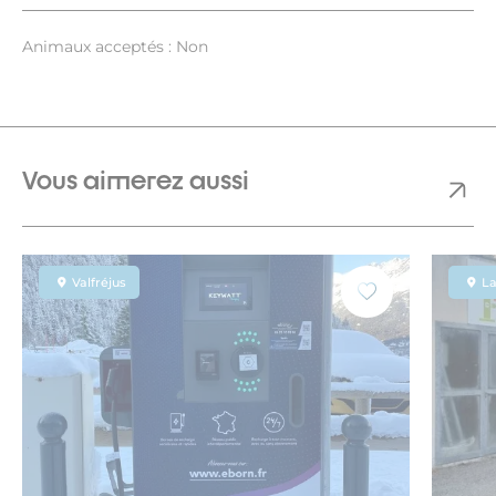
Animaux acceptés : Non
Vous aimerez aussi
Valfréjus
L