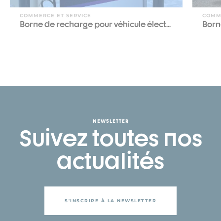
COMMERCE ET SERVICE
COMM
Borne de recharge pour véhicule élect...
Born
NEWSLETTER
Suivez toutes nos
actualités
S'INSCRIRE À LA NEWSLETTER