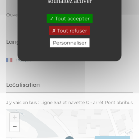
souhaitez activer
Ouvert 24h/24
Tout accepter
Tout refuser
Langues parlées
Personnaliser
Français
Localisation
J'y vais en bus : Ligne S53 et navette C - arrêt Pont abribus
+
−