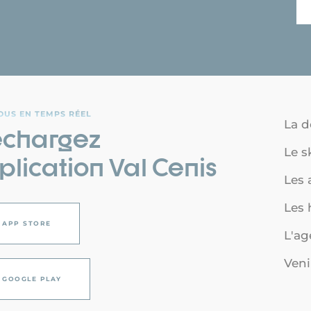
OUS EN TEMPS RÉEL
La d
échargez
Le s
plication Val Cenis
Les a
Les
APP STORE
L'a
Veni
GOOGLE PLAY