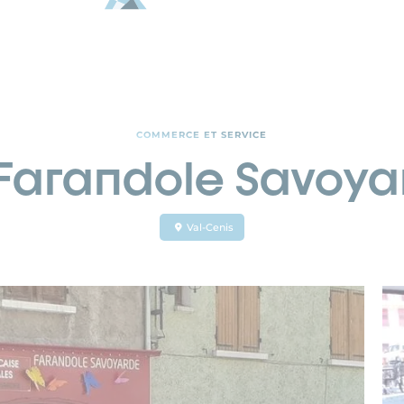
COMMERCE ET SERVICE
 Farandole Savoya
Val-Cenis