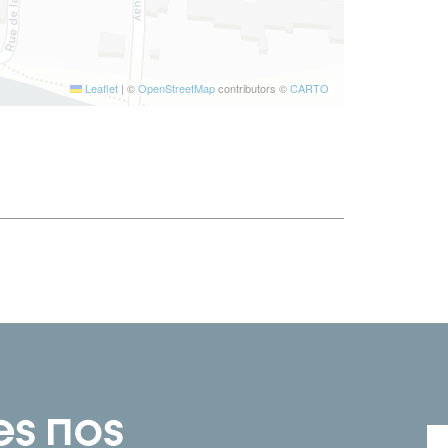
Leaflet
|
©
OpenStreetMap
contributors ©
CARTO
es nos