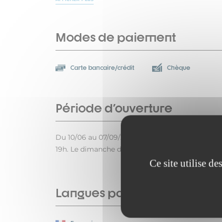
Modes de paiement
Carte bancaire/crédit
Chèque
Période d'ouverture
Du 10/06 au 07/09/2026 le mardi, mercredi, jeudi
19h. Le dimanche de 7h15 à 13h. Fermé le lundi.
Ce site utilise d
Langues parlées