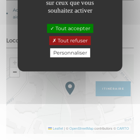
sur ceux que vous
souhaitez activer
Accessible en fauteuil roulant avec
aide
Tout accepter
Localisation
Tout refuser
Personnaliser
+
−
ITINÉRAIRE
Leaflet
|
©
OpenStreetMap
contributors ©
CARTO