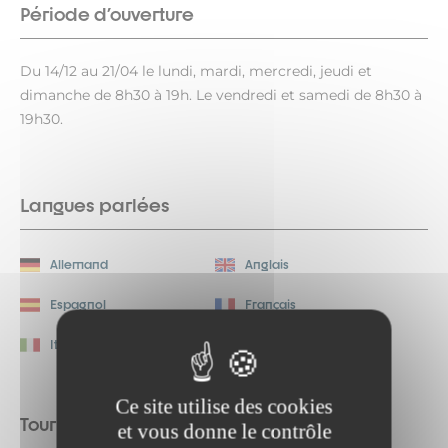
Période d'ouverture
Du 14/12 au 21/04 le lundi, mardi, mercredi, jeudi et
dimanche de 8h30 à 19h. Le vendredi et samedi de 8h30 à
19h30.
Langues parlées
Allemand
Anglais
Espagnol
Français
Italien
Polonais
Ce site utilise des cookies
Tourisme adapté
et vous donne le contrôle