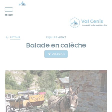
MENU
Panneau de gestion des cookies
EQUIPEMENT
RETOUR
Balade en calèche
Val-Cenis