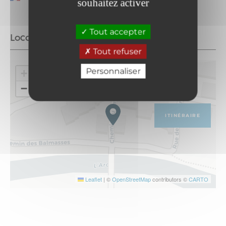
souhaitez activer
Tout accepter
Localisation
Tout refuser
Personnaliser
+
−
ITINÉRAIRE
Leaflet
|
©
OpenStreetMap
contributors ©
CARTO