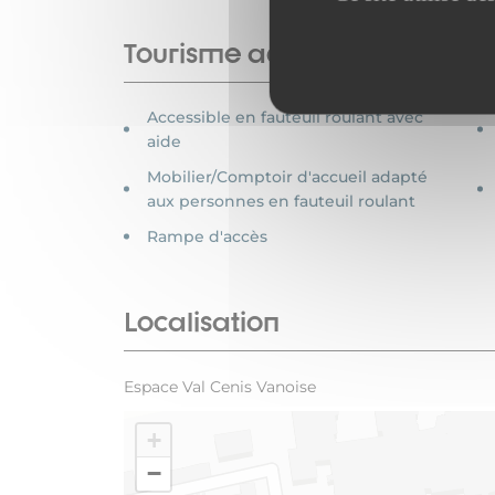
Tourisme adapté
Accessible en fauteuil roulant avec
aide
Mobilier/Comptoir d'accueil adapté
aux personnes en fauteuil roulant
Rampe d'accès
Localisation
Espace Val Cenis Vanoise
+
−