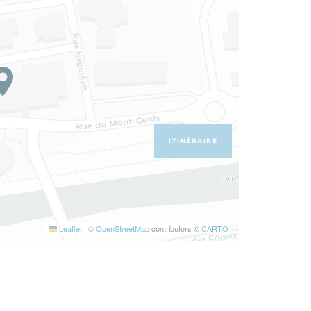
ITINÉRAIRE
Leaflet
|
©
OpenStreetMap
contributors ©
CARTO