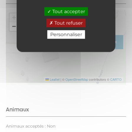
Tout accepter
+
Tout refuser
−
Personnaliser
ITINÉRAIRE
Leaflet
|
©
OpenStreetMap
contributors ©
CARTO
Animaux
Animaux acceptés : Non