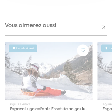
Vous aimerez aussi
Lanslevillard
La
EQUIPEMENT
EQUI
Espace Luge enfants Front de neige du...
Espa