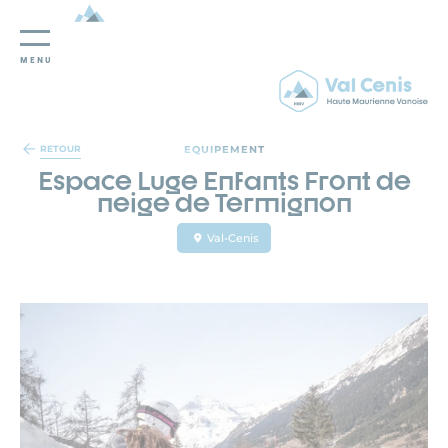
MENU
Panneau de gestion des cookies
EQUIPEMENT
RETOUR
Espace Luge Enfants Front de
neige de Termignon
Val-Cenis