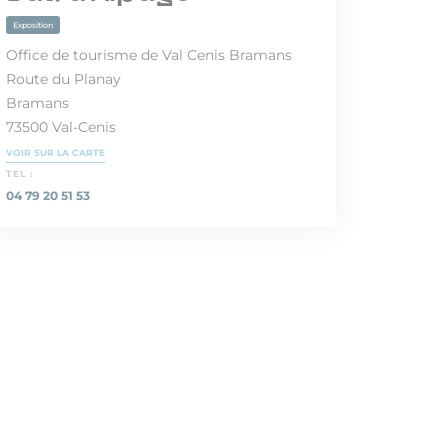
Exposition
Office de tourisme de Val Cenis Bramans
Route du Planay
Bramans
73500 Val-Cenis
VOIR SUR LA CARTE
TEL :
04 79 20 51 53