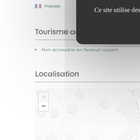
Français
Ce site utilise d
Tourisme adapté
Non accessible en fauteuil roulant
Localisation
+
−