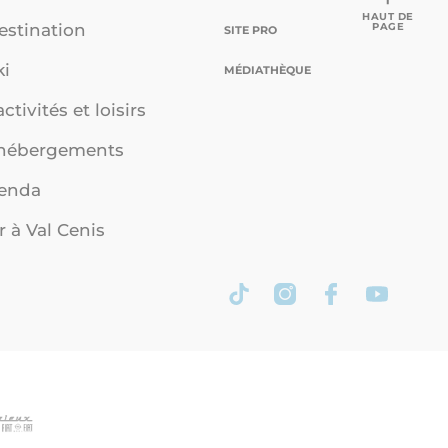
HAUT DE
PAGE
estination
SITE PRO
ki
MÉDIATHÈQUE
ctivités et loisirs
 hébergements
genda
r à Val Cenis