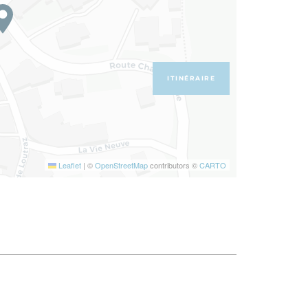
ITINÉRAIRE
Leaflet
|
©
OpenStreetMap
contributors ©
CARTO