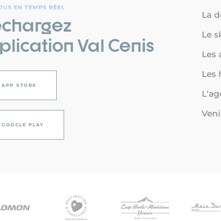
OUS EN TEMPS RÉEL
La d
échargez
Le s
plication Val Cenis
Les a
Les
APP STORE
L'a
Veni
GOOGLE PLAY