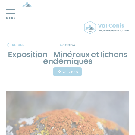
MENU
Panneau de gestion des cookies
AGENDA
RETOUR
Exposition - Minéraux et lichens
endémiques
Val-Cenis