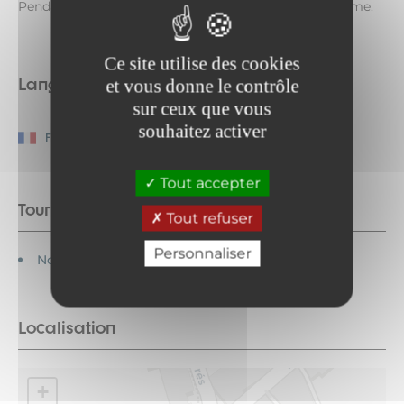
Pendant les horaires d'ouverture de l'Office de Tourisme.
Ce site utilise des cookies
Langues parlées
et vous donne le contrôle
sur ceux que vous
souhaitez activer
Français
Tout accepter
Tourisme adapté
Tout refuser
Personnaliser
Non accessible en fauteuil roulant
Localisation
+