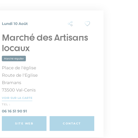
Lundi 10 Août
Marché des Artisans
locaux
Marché régulier
Place de l'église
Route de l'Eglise
Bramans
73500 Val-Cenis
VOIR SUR LA CARTE
TEL :
06 16 51 90 91
SITE WEB
CONTACT