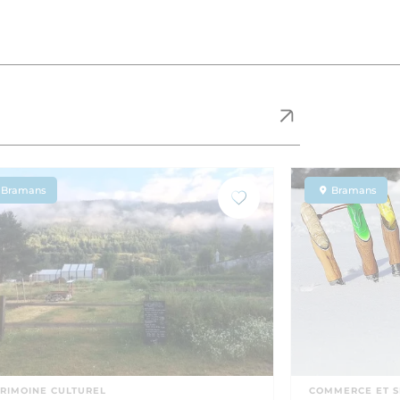
Bramans
Bramans
RIMOINE CULTUREL
COMMERCE ET S