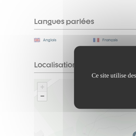
Langues parlées
Anglais
Français
Localisation
Ce site utilise d
+
−