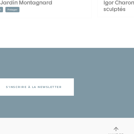
 Jardin Montagnard
Igor Charon
sculptés
n
Potager
S'INSCRIRE À LA NEWSLETTER