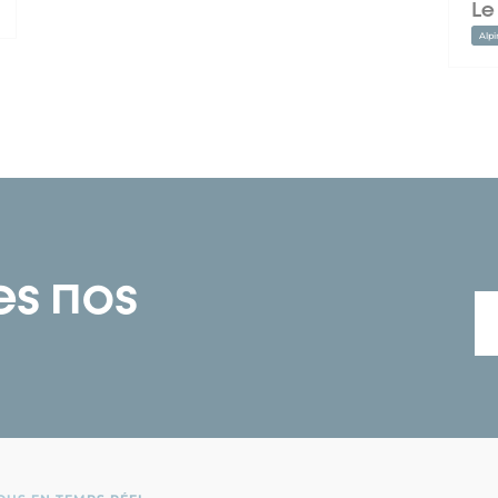
Le
Alpi
es nos