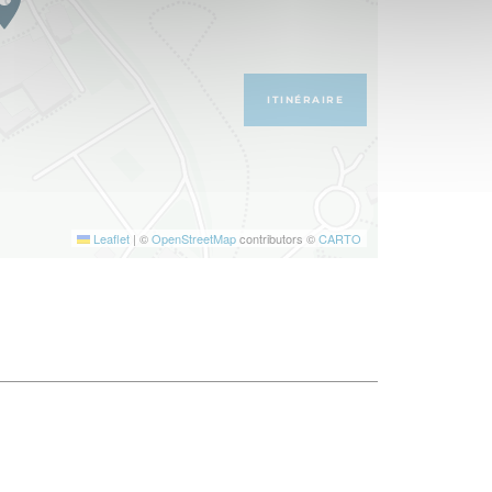
ITINÉRAIRE
Leaflet
|
©
OpenStreetMap
contributors ©
CARTO