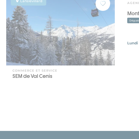
Lanslevillard
AGEN
Mon
Dégust
Lundi
COMMERCE ET SERVICE
SEM de Val Cenis