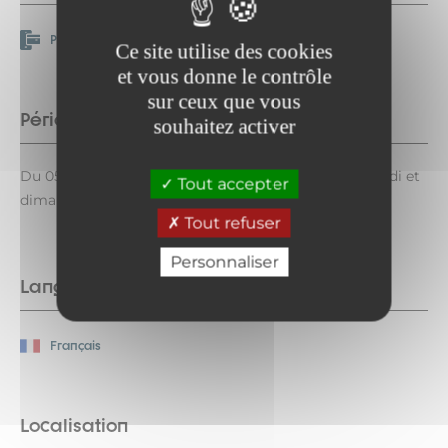
Paiement en ligne
Ce site utilise des cookies
et vous donne le contrôle
sur ceux que vous
Période d'ouverture
souhaitez activer
Du 05/07 au 27/08/2026 le lundi, mardi, mercredi, jeudi et
Tout accepter
dimanche de 10h à 16h30.
Tout refuser
Personnaliser
Langues parlées
Français
Localisation