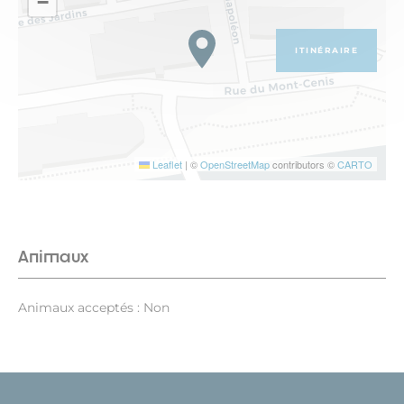
−
ITINÉRAIRE
Leaflet
|
©
OpenStreetMap
contributors ©
CARTO
Animaux
Animaux acceptés : Non