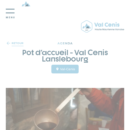
MENU
Panneau de gestion des cookies
AGENDA
RETOUR
Pot d'accueil - Val Cenis
Lanslebourg
Val-Cenis