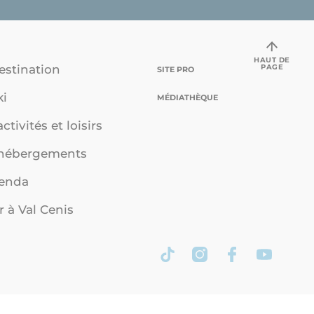
HAUT DE
PAGE
estination
SITE PRO
ki
MÉDIATHÈQUE
ctivités et loisirs
 hébergements
genda
r à Val Cenis