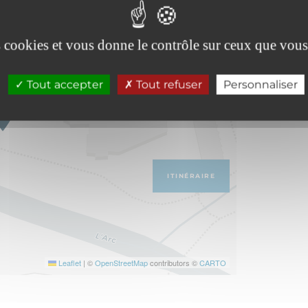
es cookies et vous donne le contrôle sur ceux que vous
Tout accepter
Tout refuser
Personnaliser
ITINÉRAIRE
Leaflet
|
©
OpenStreetMap
contributors ©
CARTO