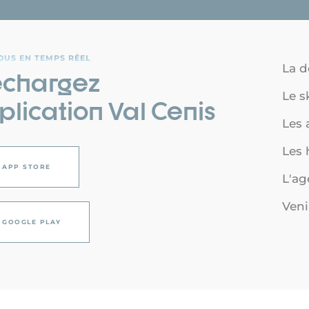
OUS EN TEMPS RÉEL
La d
échargez
Le s
plication Val Cenis
Les a
Les
APP STORE
L'a
Veni
GOOGLE PLAY