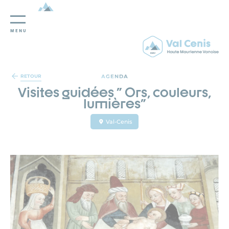
MENU
Panneau de gestion des cookies
AGENDA
RETOUR
Visites guidées " Ors, couleurs,
lumières"
Val-Cenis