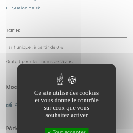
Station de ski
Tarifs
Tarif unique : à partir de 8 €.
Gratuit pour les moins de 15 ans.
Modes de paiement
Ce site utilise des cookies
et vous donne le contrôle
Chèque
Espèces
sur ceux que vous
souhaitez activer
Période d'ouverture
Tout accepter