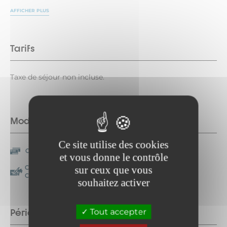
AFFICHER PLUS
Tarifs
Taxe de séjour non incluse.
Modes de paiement
Ce site utilise des cookies
Carte bancaire/crédit
Chèque
et vous donne le contrôle
Chèque-Vacances
sur ceux que vous
Classic
souhaitez activer
Période d'ouverture
Tout accepter