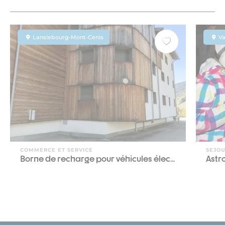
Lanslebourg-Mont-Cenis
Va
COMMERCE ET SERVICE
SEJO
Borne de recharge pour véhicules élec...
Astr