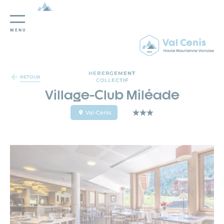
MENU
Panneau de gestion des cookies
HEBERGEMENT
RETOUR
COLLECTIF
Village-Club Miléade
Val-Cenis