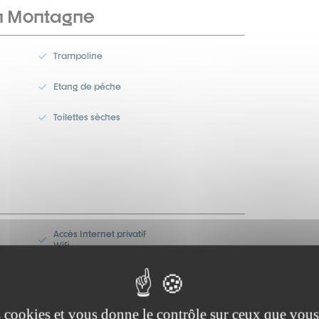
n Montagne
Trampoline
Etang de pêche
Toilettes sèches
Accès Internet privatif
Wifi
s
Cheminée / Poêle
Douche
es cookies et vous donne le contrôle sur ceux que vous