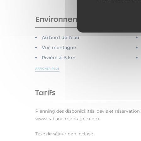
Environnements
Au bord de l'eau
Vue montagne
Rivière à -5 km
AFFICHER PLUS
Tarifs
Planning des disponibilités, devis et réservation 
www.cabane-montagne.com.
Taxe de séjour non incluse.