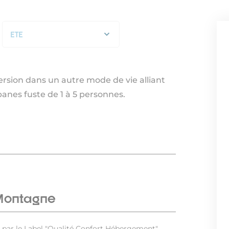
ETE
STANDARD
ETE
ersion dans un autre mode de vie alliant
anes fuste de 1 à 5 personnes.
 Montagne
s par le Label "Qualité Confort Hébergement"