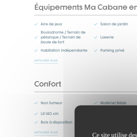
Équipements Ma Cabane e
Aire de jeux
Salon de jardin
Boulodrome / Terrain de
pétanque / Terrain de
Laverie
boule de fort
Habitation indépendante
Parking privé
AFFICHER PLUS
Confort
Non fumeur
Matériel Bébé
Lit 140 cm
Sanitaires commun
Bois à disposition
Double vitrage
AFFICHER PLUS
Ce site utilise d