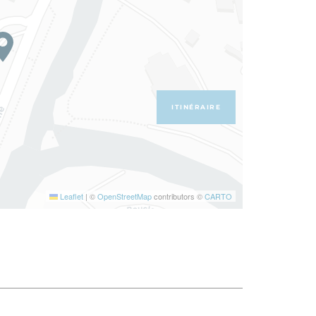
ITINÉRAIRE
Leaflet
|
©
OpenStreetMap
contributors ©
CARTO