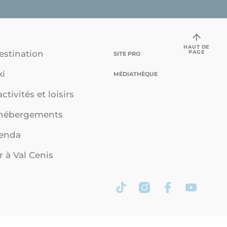
HAUT DE
PAGE
estination
SITE PRO
ki
MÉDIATHÈQUE
ctivités et loisirs
 hébergements
genda
r à Val Cenis