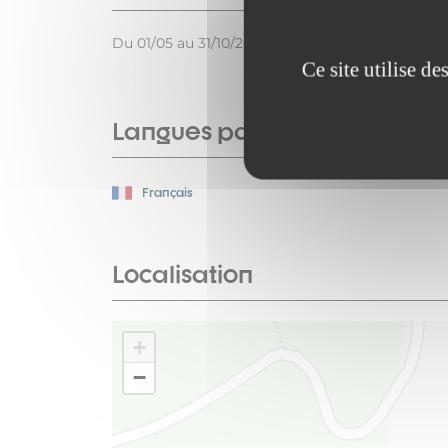
Du 01/05 au 31/10/2026 tous les jours.
Ce site utilise d
Langues parlées
Français
Localisation
+
−