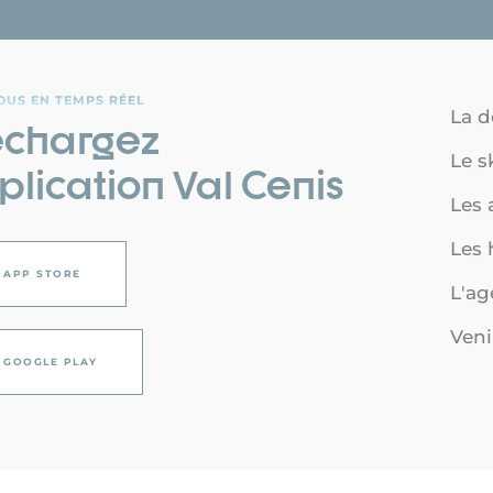
OUS EN TEMPS RÉEL
La d
échargez
Le s
plication Val Cenis
Les a
Les
APP STORE
L'a
Veni
GOOGLE PLAY