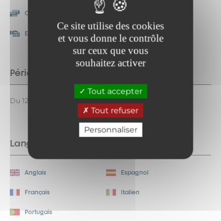
Chèque-Vacances
Carte bancaire/crédit
Classic
Ce site utilise des cookies
Espèces
et vous donne le contrôle
sur ceux que vous
souhaitez activer
Période d'ouverture
Tout accepter
Du 12/06 au 13/09/2026 tous les jours.
Tout refuser
Personnaliser
Langues parlées
Anglais
Espagnol
Français
Italien
Portugais