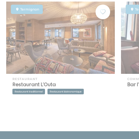
Termignon
T
RESTAURANT
COMM
Restaurant L'Outa
Bar 
Restaurant traditionnel
Restaurant bistronomique