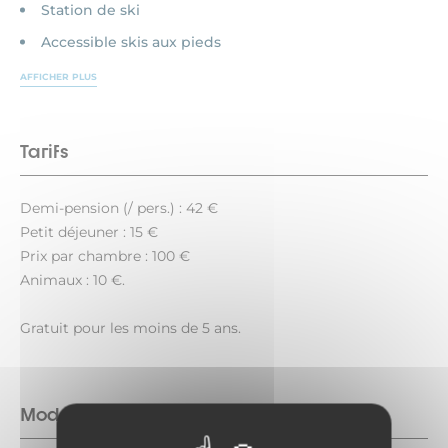
Station de ski
Accessible skis aux pieds
AFFICHER PLUS
Tarifs
Demi-pension (/ pers.) : 42 €
Petit déjeuner : 15 €
Prix par chambre : 100 €
Animaux : 10 €.
Gratuit pour les moins de 5 ans.
Modes de paiement