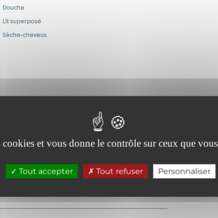
Douche
Lit superposé
Sèche-cheveux
Lave-vaisselle
Service de ménage
es cookies et vous donne le contrôle sur ceux que vous
Congélateur
Tout accepter
Tout refuser
Personnaliser