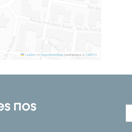
Leaflet
|
©
OpenStreetMap
contributors ©
CARTO
es nos