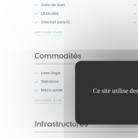
Salle de bain
Lit double
Internet sans fil
AFFICHER PLUS
Commodités
Lave-linge
Télévision
Ce site utilise d
Micro-onde
AFFICHER PLUS
Infrastructures