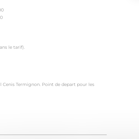
00
90
ns le tarif).
al Cenis Termignon. Point de depart pour les