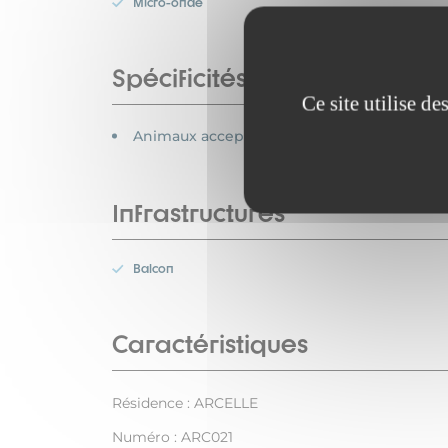
Micro-onde
Spécificités
Ce site utilise d
Animaux acceptés
Infrastructures
Balcon
Caractéristiques
Résidence : ARCELLE
Numéro : ARC021