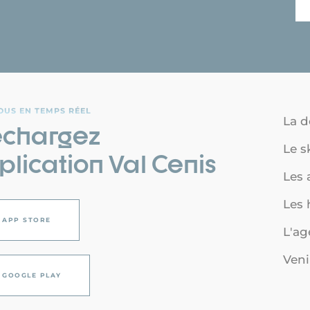
OUS EN TEMPS RÉEL
La d
échargez
Le s
plication Val Cenis
Les a
Les
APP STORE
L'a
Veni
GOOGLE PLAY