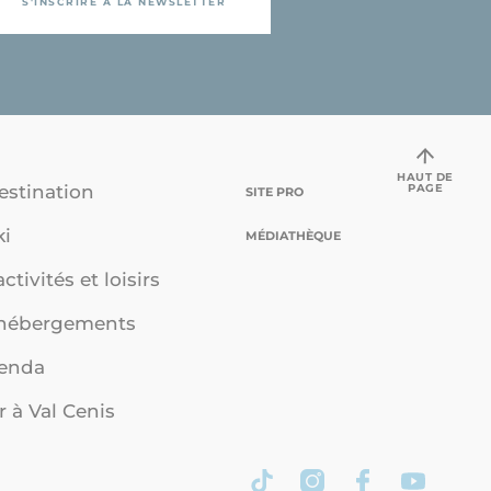
S'INSCRIRE À LA NEWSLETTER
HAUT DE
PAGE
estination
SITE PRO
ki
MÉDIATHÈQUE
ctivités et loisirs
 hébergements
genda
r à Val Cenis