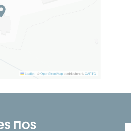
Leaflet
|
©
OpenStreetMap
contributors ©
CARTO
es nos