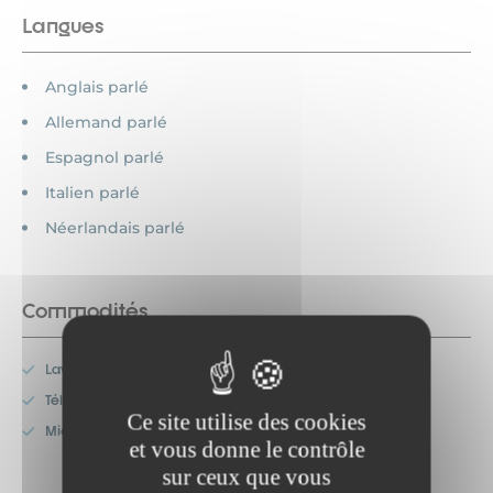
Langues
Anglais parlé
Allemand parlé
Espagnol parlé
Italien parlé
Néerlandais parlé
Commodités
Lave-vaisselle
Télévision
Ce site utilise des cookies
Micro-onde
et vous donne le contrôle
sur ceux que vous