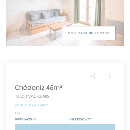
VOIR PLUS DE PHOTOS
Chédeniz 45m²
73500 VAL CENIS
VOIR SUR LA CARTE
TEL :
0479642712
0633250977