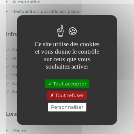
Alimentation
Restauration possible sur place
Infrastructures
Ce site utilise des cookies
Parking privé
et vous donne le contrôle
sur ceux que vous
Garage privé
souhaitez activer
Chambre simple
Balcon
Tout accepter
Cuisine séparée
Salon
Tout refuser
Personnaliser
Loisirs à proximité
Pêche