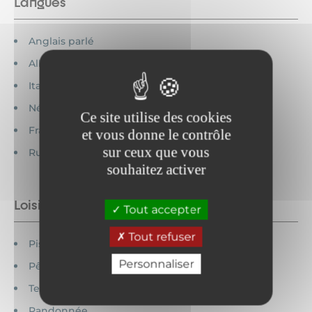
Langues
Anglais parlé
Allemand parlé
Italien parlé
Néerlandais parlé
Ce site utilise des cookies
Français parlé
et vous donne le contrôle
sur ceux que vous
Russe parlé
souhaitez activer
Loisirs à proximité
Tout accepter
Tout refuser
Piscine couverte
Personnaliser
Pêche
Tennis
Randonnée