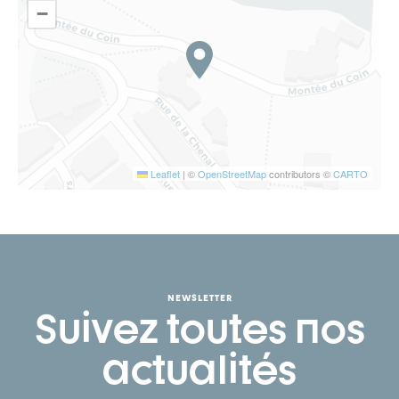
−
Leaflet
|
©
OpenStreetMap
contributors ©
CARTO
NEWSLETTER
Suivez toutes nos
actualités