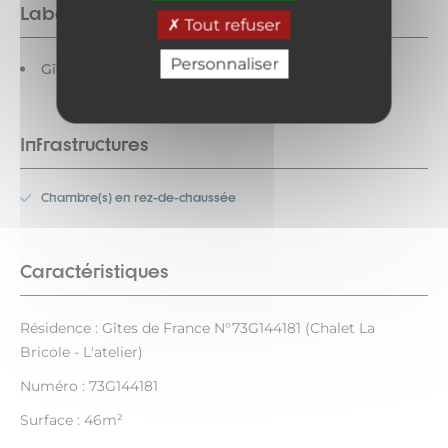
Labels
Tout refuser
Personnaliser
Gîtes de France
Infrastructures
Chambre(s) en rez-de-chaussée
Caractéristiques
Résidence : Gîtes de France N°73G144181 (Chalet La
Bricole - L'atelier)
Numéro : 73G144181
Surface : 46m²