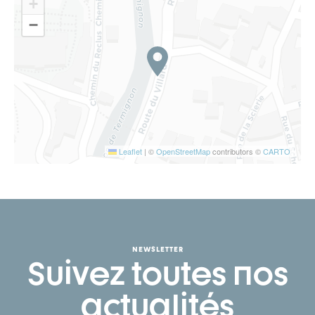
+
−
Leaflet
|
©
OpenStreetMap
contributors ©
CARTO
NEWSLETTER
Suivez toutes nos
actualités