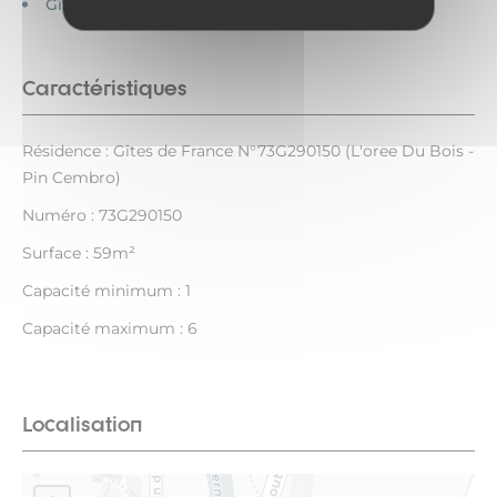
Gîtes de France
Caractéristiques
Résidence : Gîtes de France N°73G290150 (L'oree Du Bois -
Pin Cembro)
Numéro : 73G290150
Surface : 59m²
Capacité minimum : 1
Capacité maximum : 6
Localisation