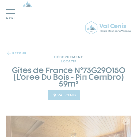
MENU
Panneau de gestion des cookies
RETOUR
HÉBERGEMENT
LOCATIF
Gîtes de France N°73G290150
(L'oree Du Bois - Pin Cembro)
59m²
VAL CENIS