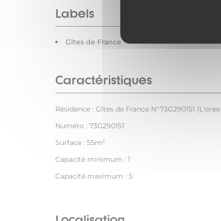
Labels
Gîtes de France
Caractéristiques
Résidence : Gîtes de France N°73G290151 (L'oree
Numéro : 73G290151
Surface : 55m²
Capacité minimum : 1
Capacité maximum : 5
Localisation