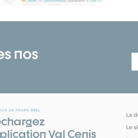
Leaflet
|
©
OpenStreetMap
contributors ©
CARTO
es nos
OUS EN TEMPS RÉEL
La d
échargez
Le s
plication Val Cenis