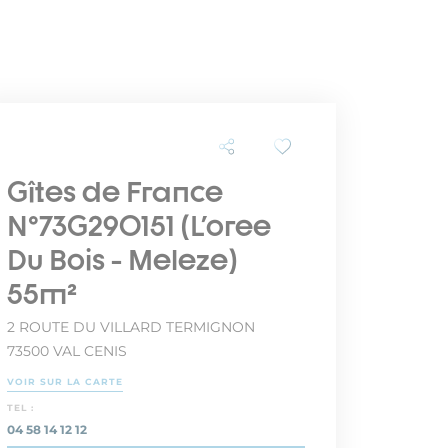
Gîtes de France
N°73G290151 (L'oree
Du Bois - Meleze)
55m²
2 ROUTE DU VILLARD TERMIGNON
73500 VAL CENIS
VOIR SUR LA CARTE
TEL :
04 58 14 12 12