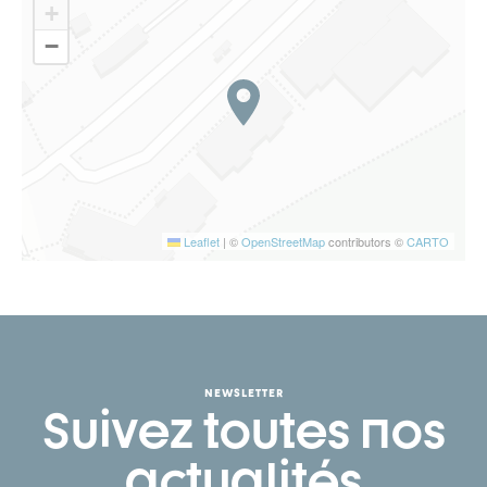
+
−
Leaflet
|
©
OpenStreetMap
contributors ©
CARTO
NEWSLETTER
Suivez toutes nos
actualités