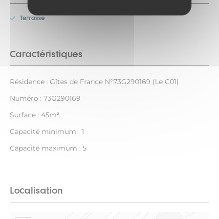
Terrasse
Caractéristiques
Résidence : Gîtes de France N°73G290169 (Le C01)
Numéro : 73G290169
Surface : 45m²
Capacité minimum : 1
Capacité maximum : 5
Localisation