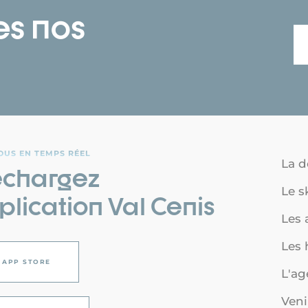
es nos
OUS EN TEMPS RÉEL
La d
échargez
Le s
plication Val Cenis
Les a
Les
APP STORE
L'a
Veni