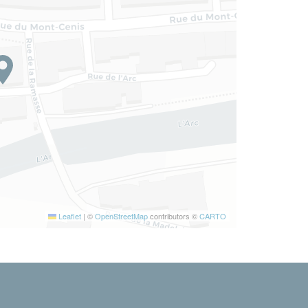
Leaflet
|
©
OpenStreetMap
contributors ©
CARTO