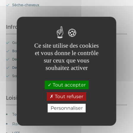
Sèche-cheveux
Infrastructures
Garage privé
Ce site utilise des cookies
Balcon
et vous donne le contrôle
sur ceux que vous
Deux salles de bain
souhaitez activer
Deux WC
Salon
Tout accepter
Tout refuser
Loisirs à proximité
Personnaliser
Tennis
Randonnée