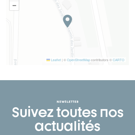
−
Leaflet
|
©
OpenStreetMap
contributors ©
CARTO
NEWSLETTER
Suivez toutes nos
actualités