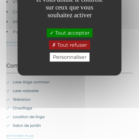
VTT
sur ceux que vous
Commerces
souhaitez activer
MiniGolf
Parcours Aventure
Tout accepter
AFFICHER PLUS
Tout refuser
Personnaliser
Commodités
Lave-linge commun
Lave-vaisselle
Télévision
Chauffage
Location de linge
Salon de jardin
AFFICHER PLUS