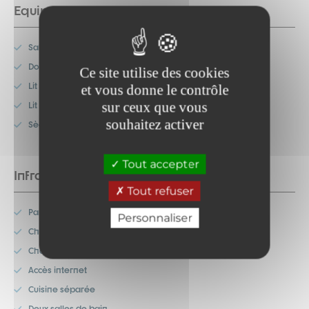
Equipements
Salle de bain
Douche
Ce site utilise des cookies
Lit double
et vous donne le contrôle
sur ceux que vous
Lit superposé
souhaitez activer
Sèche-cheveux
Tout accepter
Infrastructures
Tout refuser
Parking privé
Personnaliser
Chambre simple
Chambre(s) en rez-de-chaussée
Accès internet
Cuisine séparée
Deux salles de bain