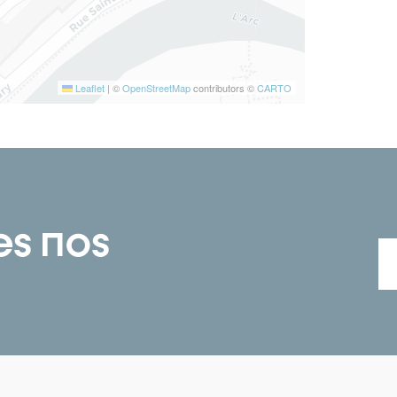
Leaflet
|
©
OpenStreetMap
contributors ©
CARTO
es nos