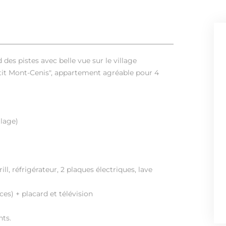
es pistes avec belle vue sur le village
etit Mont-Cenis", appartement agréable pour 4
llage)
l, réfrigérateur, 2 plaques électriques, lave
es) + placard et télévision
nts.