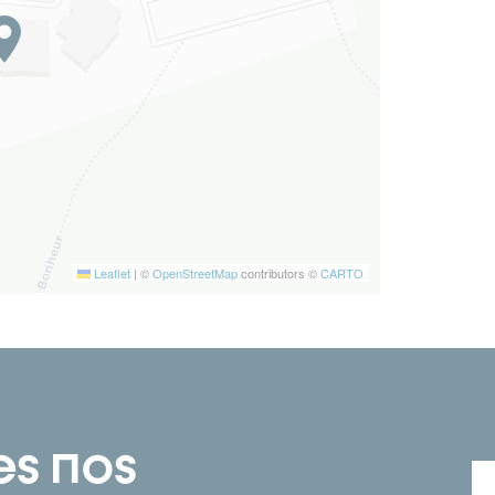
Leaflet
|
©
OpenStreetMap
contributors ©
CARTO
es nos