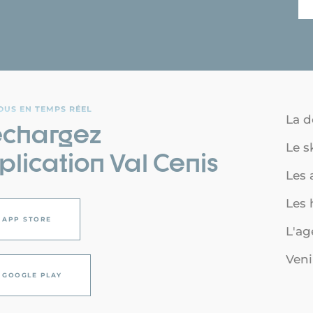
OUS EN TEMPS RÉEL
La d
échargez
Le s
plication Val Cenis
Les a
Les
APP STORE
L'a
Veni
GOOGLE PLAY