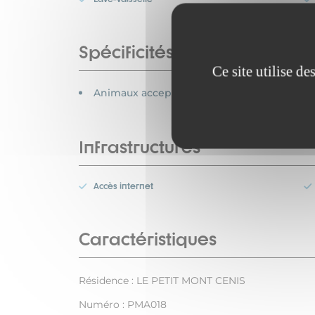
Spécificités
Ce site utilise d
Animaux acceptés
Infrastructures
Accès internet
Caractéristiques
Résidence : LE PETIT MONT CENIS
Numéro : PMA018