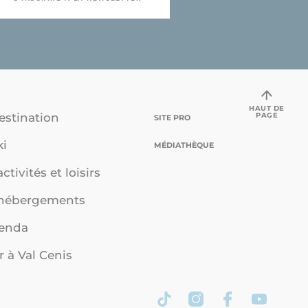
HAUT DE
PAGE
estination
SITE PRO
ki
MÉDIATHÈQUE
ctivités et loisirs
 hébergements
genda
r à Val Cenis