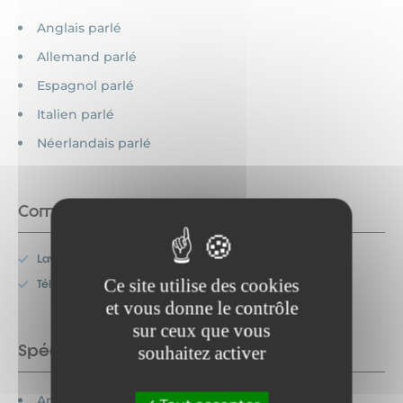
Anglais parlé
Allemand parlé
Espagnol parlé
Italien parlé
Néerlandais parlé
Commodités
Lave-vaisselle
Ce site utilise des cookies
Télévision
et vous donne le contrôle
sur ceux que vous
Spécificités
souhaitez activer
Animaux acceptés