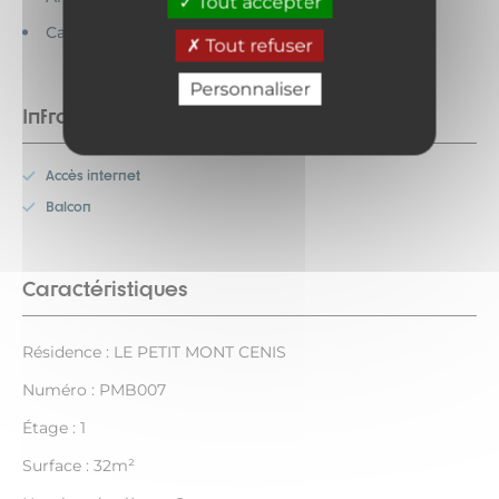
Tout accepter
Cartes bancaires acceptées
Tout refuser
Personnaliser
Infrastructures
Accès internet
Balcon
Caractéristiques
Résidence : LE PETIT MONT CENIS
Numéro : PMB007
Étage : 1
Surface : 32m²